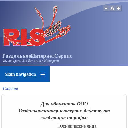
Перейти
к
основному
содержанию
РаздольноеИнтернетСервис
Мы откроем для Вас окно в Интернет
Main navigation
Главная
Строка
навигации
Для абонентов ООО
Раздольноеинтернетсервис действуют
следующие тарифы:
Юридические лица