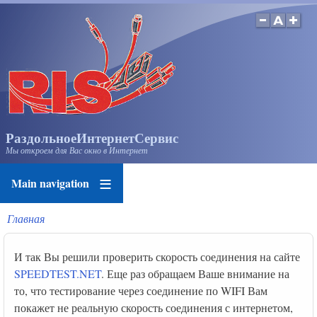
Перейти
к
основному
содержанию
РаздольноеИнтернетСервис
Мы откроем для Вас окно в Интернет
Main navigation
Главная
Строка
навигации
И так Вы решили проверить скорость соединения на сайте
SPEEDTEST.NET
. Еще раз обращаем Ваше внимание на
то, что тестирование через соединение по WIFI Вам
покажет не реальную скорость соединения с интернетом,