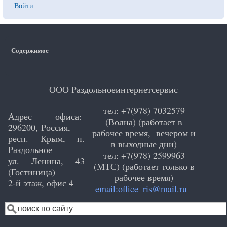
User
Войти
account
menu
Содержимое
ООО Раздольноеинтернетсервис
тел: +7(978) 7032579
Адрес офиса:
(Волна) (работает в
296200, Россия,
рабочее время, вечером и
респ. Крым, п.
в выходные дни)
Раздольное
тел: +7(978) 2599963
ул. Ленина, 43
(МТС) (работает только в
(Гостиница)
рабочее время)
2-й этаж, офис 4
email:office_ris@mail.ru
Поиск