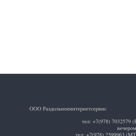
ООО Раздольноеинтернетсервис
тел: +7(978) 7032579 (
вечером
тел: +7(978) 2599963 (МТ