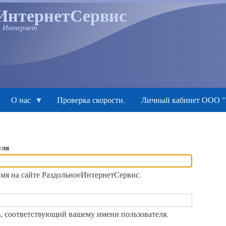
ИнтернетСервис
в Интернет
О нас
Проверка скорости.
Личный кабинет ООО "
еля
и
мя на сайте РаздольноеИнтернетСервис.
, соответствующий вашему имени пользователя.