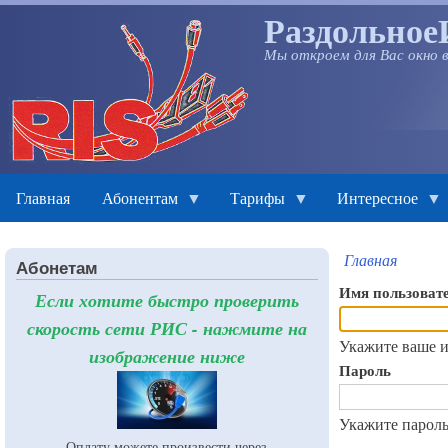
Раздольное
Перейти
к
Мы откроем для Вас окно 
основному
содержанию
Главная
Абонентам
Тарифы
Интересное
Главная
Абонетам
Строка
Имя пользоват
Если хотите быстро проверить
навигаци
скорость сети РИС - нажмите на
Укажите ваше и
изображение ниже
Пароль
Укажите пароль
Оплату можете произвести через