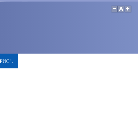
РИС".